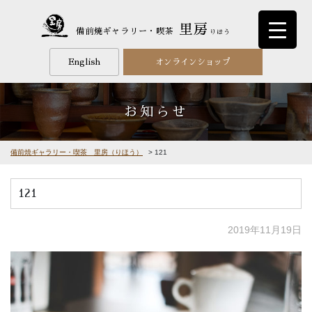
里房
備前焼ギャラリー・喫茶
りほう
English
オンラインショップ
お知らせ
備前焼ギャラリー・喫茶 里房（りほう）
>
121
121
2019年11月19日