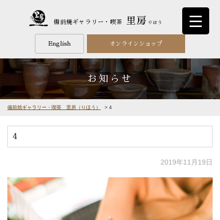
里房
備前焼ギャラリー・喫茶
りほう
English
オンラインショップ
お知らせ
備前焼ギャラリー・喫茶 里房（りほう）
>
4
4
2019年11月19日