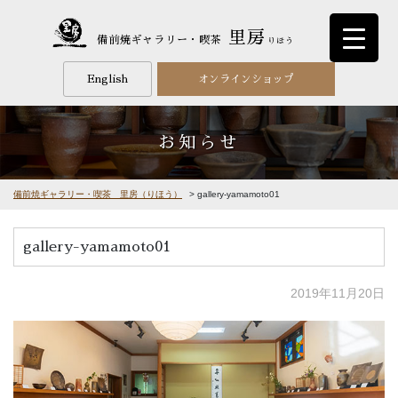
里房
備前焼ギャラリー・喫茶
りほう
English
オンラインショップ
お知らせ
備前焼ギャラリー・喫茶 里房（りほう）
>
gallery-yamamoto01
gallery-yamamoto01
2019年11月20日